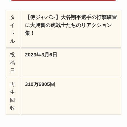
タ
【侍ジャパン】大谷翔平選手の打撃練習
イ
に大興奮の虎戦士たちのリアクション
ト
集！
ル
投
2023年3月6日
稿
日
再
310万6805回
生
回
数