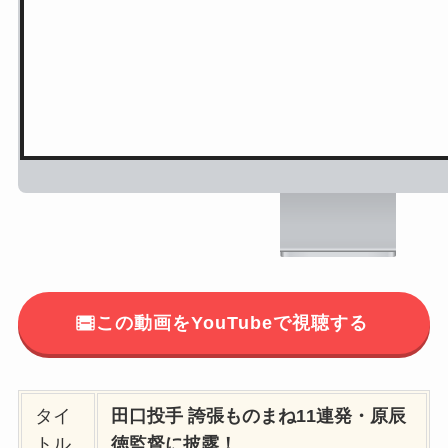
この動画をYouTubeで視聴する
タイ
田口投手 誇張ものまね11連発・原辰
トル
徳監督に披露！