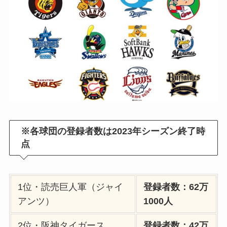
※各球団の登録者数は2023年シーズン終了時
点
1位・読売巨人軍（ジャイ
登録者数：62万
アンツ）
1000人
2位・阪神タイガース
登録者数：42万