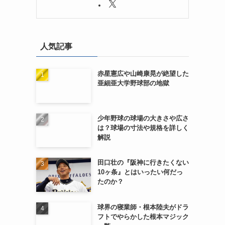
人気記事
赤星憲広や山崎康晃が絶望した
亜細亜大学野球部の地獄
少年野球の球場の大きさや広さ
は？球場の寸法や規格を詳しく
解説
田口壮の『阪神に行きたくない
10ヶ条』とはいったい何だっ
たのか？
球界の寝業師・根本陸夫がドラ
フトでやらかした根本マジック