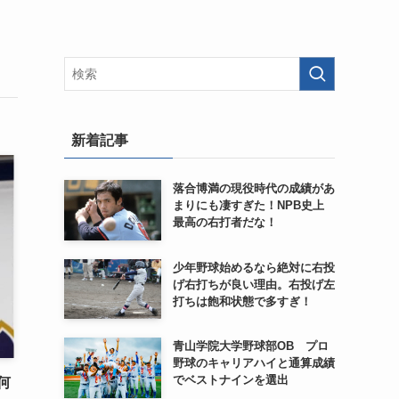
新着記事
落合博満の現役時代の成績があ
まりにも凄すぎた！NPB史上
最高の右打者だな！
少年野球始めるなら絶対に右投
げ右打ちが良い理由。右投げ左
打ちは飽和状態で多すぎ！
青山学院大学野球部OB プロ
野球のキャリアハイと通算成績
でベストナインを選出
何