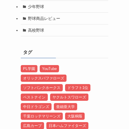
少年野球
野球商品レビュー
高校野球
タグ
PL学園
YouTube
オリックスバファローズ
ソフトバンクホークス
ドラフト1位
ベストナイン
ヤクルトスワローズ
中日ドラゴンズ
亜細亜大学
千葉ロッテマリーンズ
大阪桐蔭
広島カープ
日本ハムファイターズ