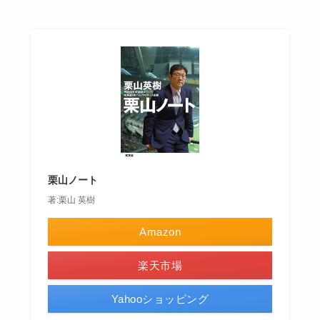
栗山ノート
著:栗山 英樹
Amazon
楽天市場
Yahooショッピング