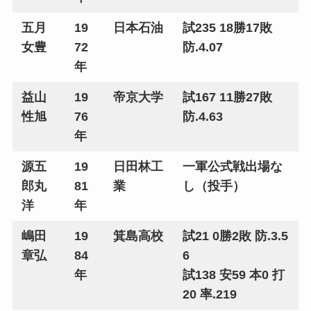
五月
19
日本石油
試235 18勝17敗
女豊
72
防.4.07
年
益山
19
帝京大学
試167 11勝27敗
性旭
76
防.4.63
年
源五
19
日田林工
一軍公式戦出場な
郎丸
81
業
し（投手）
洋
年
嶋田
19
箕島高校
試21 0勝2敗 防.3.5
章弘
84
6
年
試138 安59 本0 打
20 率.219