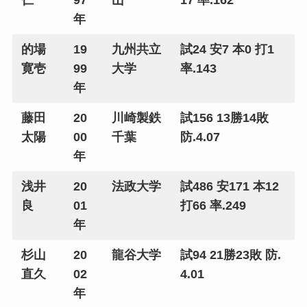
仁
97
山
17 率.162
年
的場
19
九州共立
試24 安7 本0 打1
寛壱
99
大学
率.143
年
藤田
20
川崎製鉄
試156 13勝14敗
太陽
00
千葉
防.4.07
年
浅井
20
法政大学
試486 安171 本12
良
01
打66 率.249
年
杉山
20
龍谷大学
試94 21勝23敗 防.
直久
02
4.01
年