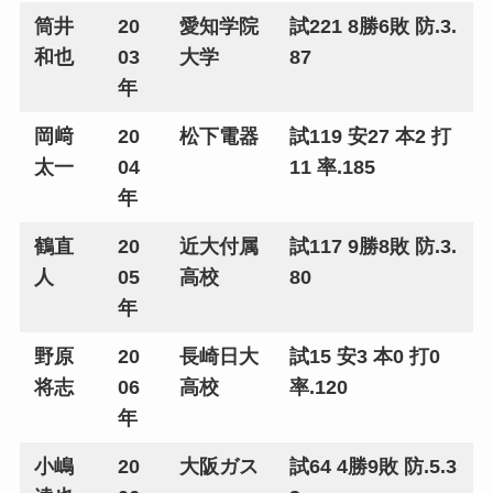
筒井
20
愛知学院
試221 8勝6敗 防.3.
和也
03
大学
87
年
岡﨑
20
松下電器
試119 安27 本2 打
太一
04
11 率.185
年
鶴直
20
近大付属
試117 9勝8敗 防.3.
人
05
高校
80
年
野原
20
長崎日大
試15 安3 本0 打0
将志
06
高校
率.120
年
小嶋
20
大阪ガス
試64 4勝9敗 防.5.3