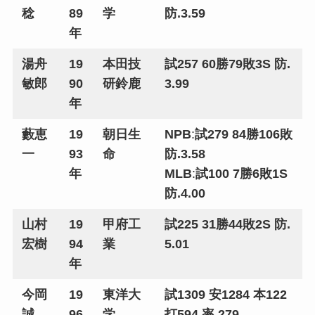
稔
89
学
防.3.59
年
湯舟
19
本田技
試257 60勝79敗3S 防.
敏郎
90
研鈴鹿
3.99
年
藪恵
19
朝日生
NPB
:
試279 84勝106敗
一
93
命
防.3.58
年
MLB
:
試100 7勝6敗1S
防.4.00
山村
19
甲府工
試225 31勝44敗2S 防.
宏樹
94
業
5.01
年
今岡
19
東洋大
試1309 安1284 本122
誠
96
学
打594 率.279