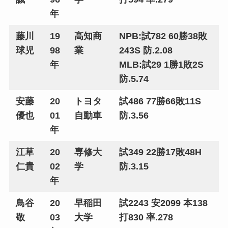
年
藤川
19
高知商
NPB:試782 60勝38敗
球児
98
業
243S 防.2.08
年
MLB:試29 1勝1敗2S
防.5.74
安藤
20
トヨタ
試486 77勝66敗11S
優也
01
自動車
防.3.56
年
江草
20
専修大
試349 22勝17敗48H
仁貴
02
学
防.3.15
年
鳥谷
20
早稲田
試2243 安2099 本138
敬
03
大学
打830 率.278