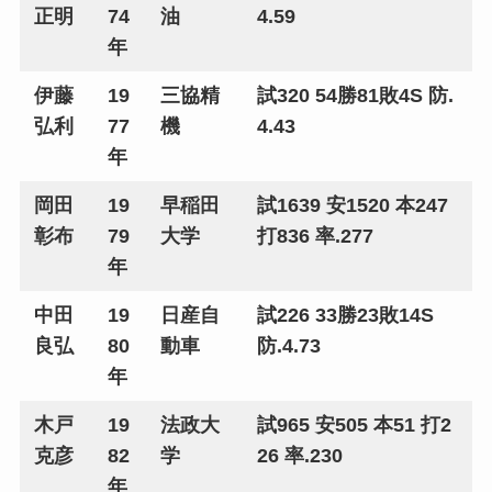
正明
74
油
4.59
年
伊藤
19
三協精
試320 54勝81敗4S 防.
弘利
77
機
4.43
年
岡田
19
早稲田
試1639 安1520 本247
彰布
79
大学
打836 率.277
年
中田
19
日産自
試226 33勝23敗14S
良弘
80
動車
防.4.73
年
木戸
19
法政大
試965 安505 本51 打2
克彦
82
学
26 率.230
年