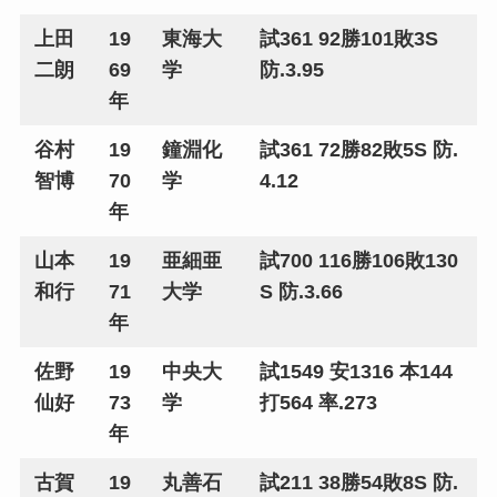
上田
19
東海大
試361 92勝101敗3S
二朗
69
学
防.3.95
年
谷村
19
鐘淵化
試361 72勝82敗5S 防.
智博
70
学
4.12
年
山本
19
亜細亜
試700 116勝106敗130
和行
71
大学
S 防.3.66
年
佐野
19
中央大
試1549 安1316 本144
仙好
73
学
打564 率.273
年
古賀
19
丸善石
試211 38勝54敗8S 防.