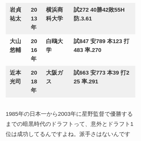
岩貞
20
横浜商
試272 40勝42敗55H
祐太
13
科大学
防.3.61
年
大山
20
白鴎大
試847 安789 本123 打
悠輔
16
学
483 率.270
年
近本
20
大阪ガ
試663 安773 本39 打2
光司
18
ス
25 率.291
年
1985年の日本一から2003年に星野監督で優勝する
までの暗黒時代のドラフトって、意外とドラフト1
位は成功してるんですよね。派手さはないんです