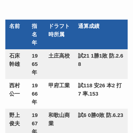
名前
指
ドラフト
通算成績
名
時所属
年
石床
19
土庄高校
試21 1勝1敗 防.2.6
幹雄
65
8
年
西村
19
甲府工業
試118 安26 本2 打
公一
66
7 率.153
年
野上
19
和歌山商
試6 0勝0敗 防.6.23
俊夫
67
業
年