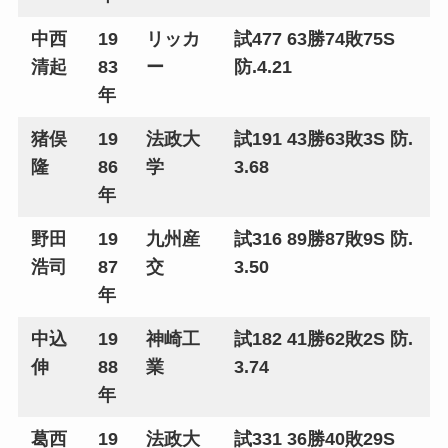
中西
19
リッカ
試477 63勝74敗75S
清起
83
ー
防.4.21
年
猪俣
19
法政大
試191 43勝63敗3S 防.
隆
86
学
3.68
年
野田
19
九州産
試316 89勝87敗9S 防.
浩司
87
交
3.50
年
中込
19
神崎工
試182 41勝62敗2S 防.
伸
88
業
3.74
年
葛西
19
法政大
試331 36勝40敗29S