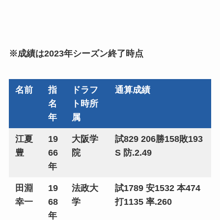
※成績は2023年シーズン終了時点
名前
指
ドラフ
通算成績
名
ト時所
年
属
江夏
19
大阪学
試829 206勝158敗193
豊
66
院
S 防.2.49
年
田淵
19
法政大
試1789 安1532 本474
幸一
68
学
打1135 率.260
年