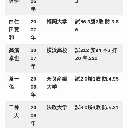
達也
06
3
年
白仁
20
福岡大学
試56 3勝2敗 防.3.8
田寛
07
6
和
年
髙濱
20
横浜高校
試212 安84 本3 打
卓也
07
30 率.220
年
蕭一
20
奈良産業
試2 0勝1敗 防.4.95
傑
08
大学
年
二神
20
法政大学
試3 0勝3敗 防.5.31
一人
09
年