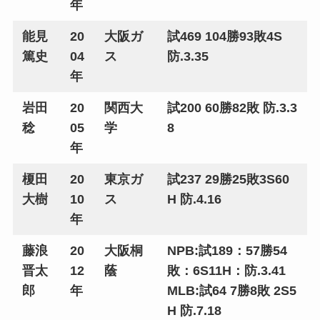
年
能見
20
大阪ガ
試469 104勝93敗4S
篤史
04
ス
防.3.35
年
岩田
20
関西大
試200 60勝82敗 防.3.3
稔
05
学
8
年
榎田
20
東京ガ
試237 29勝25敗3S60
大樹
10
ス
H 防.4.16
年
藤浪
20
大阪桐
NPB:試189：57勝54
晋太
12
蔭
敗：6S11H：防.3.41
郎
年
MLB:試64 7勝8敗 2S5
H 防.7.18