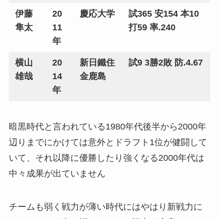
伊藤
20
慶応大学
試365 安154 本10
隼太
11
打59 率.240
年
横山
20
新日鐵住
試9 3勝2敗 防.4.67
雄哉
14
金鹿島
年
暗黒時代と言われている1980年代後半から2000年
辺りまでにかけては意外とドラフト1位が健闘して
いて、それ以降に優勝したり強くなる2000年代は
中々成果が出ていません
チームも弱く戦力が薄い時代にはやはり新戦力に