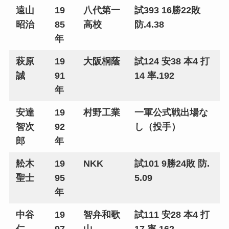
遠山
19
八代第一
試393 16勝22敗
昭治
85
高校
防.4.38
年
萩原
19
大阪桐蔭
試124 安38 本4 打
誠
91
14 率.192
年
安達
19
村野工業
一軍公式戦出場な
智次
92
し（投手）
郎
年
舩木
19
NKK
試101 9勝24敗 防.
聖士
95
5.09
年
中谷
19
智弁和歌
試111 安28 本4 打