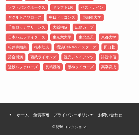
ソフトバンクホークス
ドラフト1位
ベストナイン
ヤクルトスワローズ
中日ドラゴンズ
亜細亜大学
千葉ロッテマリーンズ
大阪桐蔭
広島カープ
日本ハムファイターズ
東京六大学
東北楽天
東都大学
松井稼頭央
根本陸夫
横浜DeNAベイスターズ
田口壮
落合博満
西武ライオンズ
読売ジャイアンツ
誹謗中傷
近鉄バファローズ
長嶋茂雄
阪神タイガーズ
高卒育成
ホーム
免責事項
プライバシーポリシー
お問い合わせ
©
野球コレクション.