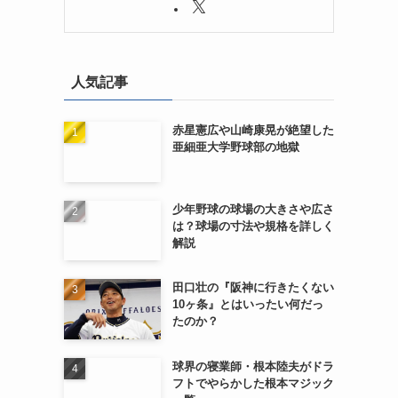
人気記事
赤星憲広や山崎康晃が絶望した
亜細亜大学野球部の地獄
少年野球の球場の大きさや広さ
は？球場の寸法や規格を詳しく
解説
う
田口壮の『阪神に行きたくない
10ヶ条』とはいったい何だっ
たのか？
球界の寝業師・根本陸夫がドラ
フトでやらかした根本マジック