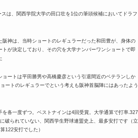
ガースは、関西学院大学の田口壮を1位の筆頭候補においてドラフ
た阪神は、当時ショートのレギュラーだった和田豊が、身体の
ートが決定しており、その穴を大学ナンバーワンショートで即
た
ショートは平田勝男や高橋慶彦という引退間近のベテランしか
ショートのレギュラーでという考えも阪神首脳陣にはあったよ
を各一度ずつ。ベストナインは4回受賞。大学通算で打率.327
未だに破られていない、関西学生野球連盟史上、最多安打です（立
算122安打でした）