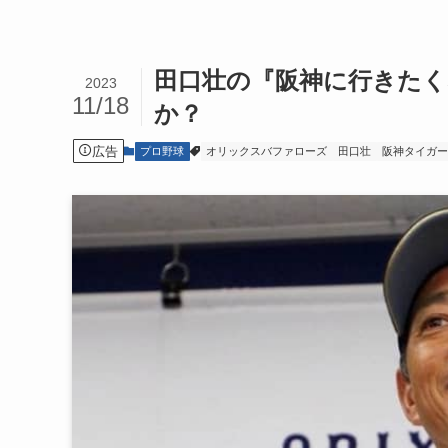
田口壮の『阪神に行きたく
2023
11/18
か？
広告
プロ野球
オリックスバファローズ
田口壮
阪神タイガ