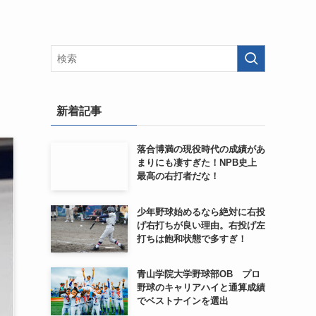
新着記事
落合博満の現役時代の成績があ
まりにも凄すぎた！NPB史上
最高の右打者だな！
少年野球始めるなら絶対に右投
げ右打ちが良い理由。右投げ左
打ちは飽和状態で多すぎ！
青山学院大学野球部OB プロ
野球のキャリアハイと通算成績
でベストナインを選出