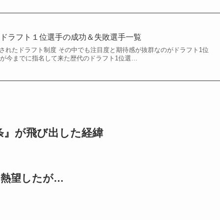
代ドラフト１位選手の成功＆失敗選手一覧
入されたドラフト制度 その中でも注目度と期待感が抜群なのがドラフト1位
スが今までに指名して来た歴代のドラフト1位選…
条』が飛び出した経緯
を熱望したが…