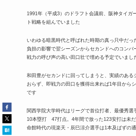
1991年（平成3）のドラフト会議前、阪神タイ
ト戦略を組んでいました
いわゆる暗黒時代と呼ばれた時期の真っ只中だっ
負担の影響で翌シーズンからセカンドへのコンバ
戦力の呼び声の高い田口壮で埋める予定でいまし
和田豊がセカンドに回ってしまうと、
実績のある
おらず、即戦力の田口を獲得出来れば1年目から
です
関西学院大学時代はリーグで首位打者、最優秀選手
10本塁打 47打点。4年間で放った123安打は
命館時代の現楽天・辰巳涼介選手は1本及ばずの通