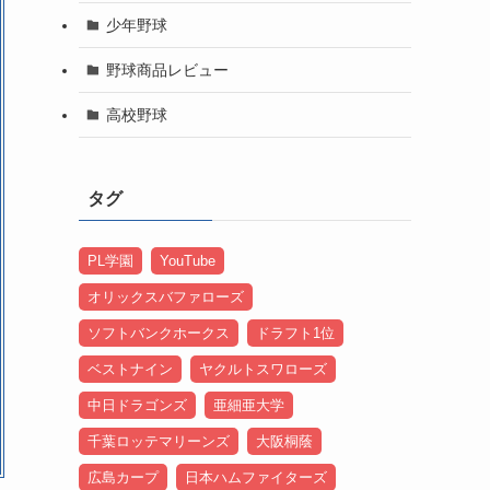
少年野球
野球商品レビュー
高校野球
タグ
PL学園
YouTube
オリックスバファローズ
ソフトバンクホークス
ドラフト1位
ベストナイン
ヤクルトスワローズ
中日ドラゴンズ
亜細亜大学
千葉ロッテマリーンズ
大阪桐蔭
広島カープ
日本ハムファイターズ