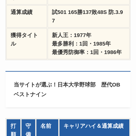
通算成績
試501 165勝137敗48S
防.3.9
7
獲得タイト
新人王：1977年
ル
最多勝利：1回・1985年
最優秀防御率：1回・1986年
当サイトが選ぶ！日本大学野球部 歴代OB
ベストナイン
打
守
名前
キャリアハイ＆通算成績
順
備