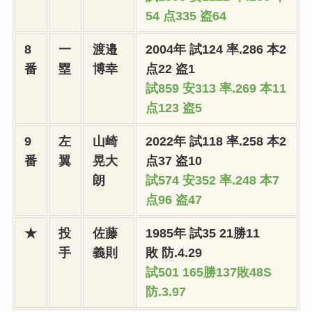
54 点335 盗64
8
一
渡邉
2004年 試124 率.286 本2
番
塁
博幸
点22 盗1
試859 安313 率.269 本11
点123 盗5
9
左
山崎
2022年 試118 率.258 本2
番
翼
晃大
点37 盗10
朗
試574 安352 率.248 本7
点96 盗47
★
投
佐藤
1985年
試35 21勝11
手
義則
敗
防.4.29
試501 165勝137敗48S
防.3.97