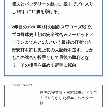
陸夫とバッテリーを組む。投手でプロ入り
し1年目に11勝を挙げる
。
2年目の1950年3月の国鉄スワローズ戦で、
プロ野球史上初の完全試合＆ノーヒットノ
ーランまであと1人という最後の打者で内
野安打を許し史上初の大記録を逃す。しか
もこの試合が投手として最後の勝利とな
り、その後肩を痛めて野手に転向
あわせて読みたい
球界の寝業師・根本陸夫がドラフ
トでやらかした根本マジック一
覧