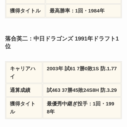
獲得タイトル
最高勝率：1回・1984年
落合英二：中日ドラゴンズ 1991年ドラフト1
位
キャリアハ
2003年
試61 7勝0敗
1S
防.1.77
イ
通算成績
試463 37勝45敗24S8H
防.3.29
獲得タイト
最優秀中継ぎ投手：1回・199
ル
8年