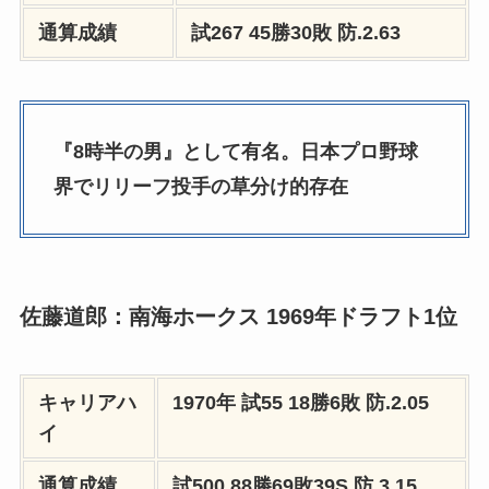
通算成績
試267 45勝30敗
防.2.63
『8時半の男』として有名。日本プロ野球
界でリリーフ投手の草分け的存在
佐藤道郎：南海ホークス 1969年ドラフト1位
キャリアハ
1970年
試55 18勝6敗
防.2.05
イ
通算成績
試500 88勝69敗39S
防.3.15