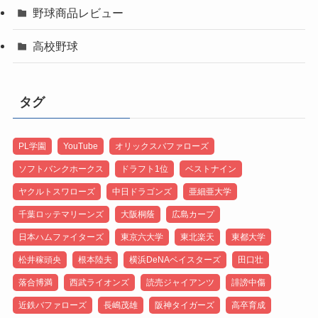
野球商品レビュー
高校野球
タグ
PL学園
YouTube
オリックスバファローズ
ソフトバンクホークス
ドラフト1位
ベストナイン
ヤクルトスワローズ
中日ドラゴンズ
亜細亜大学
千葉ロッテマリーンズ
大阪桐蔭
広島カープ
日本ハムファイターズ
東京六大学
東北楽天
東都大学
松井稼頭央
根本陸夫
横浜DeNAベイスターズ
田口壮
落合博満
西武ライオンズ
読売ジャイアンツ
誹謗中傷
近鉄バファローズ
長嶋茂雄
阪神タイガーズ
高卒育成