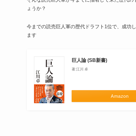
ょうか？
今までの読売巨人軍の歴代ドラフト1位で、成功し
ます
巨人論 (SB新書)
著:江川 卓
Amazon