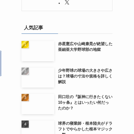
人気記事
赤星憲広や山崎康晃が絶望した
亜細亜大学野球部の地獄
少年野球の球場の大きさや広さ
は？球場の寸法や規格を詳しく
解説
田口壮の『阪神に行きたくない
10ヶ条』とはいったい何だっ
たのか？
球界の寝業師・根本陸夫がドラ
フトでやらかした根本マジック