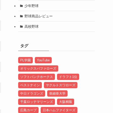
少年野球
野球商品レビュー
高校野球
タグ
PL学園
YouTube
オリックスバファローズ
ソフトバンクホークス
ドラフト1位
ベストナイン
ヤクルトスワローズ
中日ドラゴンズ
亜細亜大学
千葉ロッテマリーンズ
大阪桐蔭
広島カープ
日本ハムファイターズ