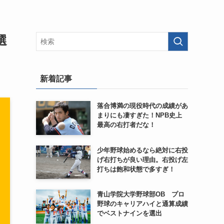
選
新着記事
落合博満の現役時代の成績があ
まりにも凄すぎた！NPB史上
最高の右打者だな！
少年野球始めるなら絶対に右投
げ右打ちが良い理由。右投げ左
打ちは飽和状態で多すぎ！
青山学院大学野球部OB プロ
野球のキャリアハイと通算成績
でベストナインを選出