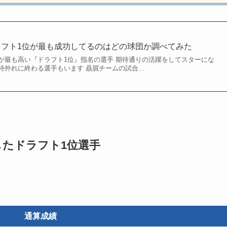
ラフト1位が最も成功してるのはどの球団か調べてみた
が最も高い『ドラフト1位』指名の選手 期待通りの活躍をしてスターにな
待外れに終わる選手もいます 贔屓チームの試合…
たドラフト1位選手
通算成績