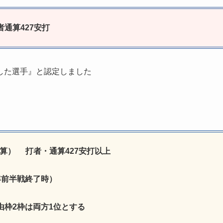
者通算427安打
した選手』と認定しました
勝換算） 打者・通算427安打以上
年前半戦終了時）
由枠2枠は両方1位とする