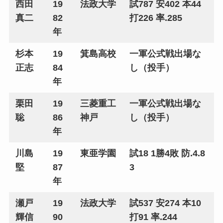
西田
19
法政大学
試787 安402 本44
真二
82
打226 率.285
年
杉本
19
箕島高校
一軍公式戦出場な
正志
84
し（投手）
年
栗田
19
三菱重工
一軍公式戦出場な
聡
86
神戸
し（投手）
年
川島
19
東亜学園
試18 1勝4敗 防.4.8
堅
87
3
年
瀬戸
19
法政大学
試537 安274 本10
輝信
90
打91 率.244