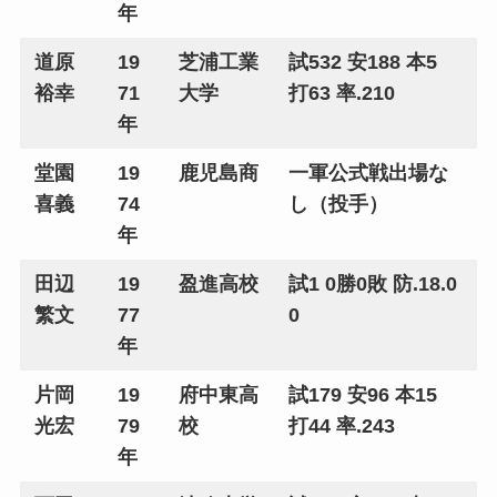
年
道原
19
芝浦工業
試532 安188 本5
裕幸
71
大学
打63 率.210
年
堂園
19
鹿児島商
一軍公式戦出場な
喜義
74
し（投手）
年
田辺
19
盈進高校
試1 0勝0敗 防.18.0
繁文
77
0
年
片岡
19
府中東高
試179 安96 本15
光宏
79
校
打44 率.243
年