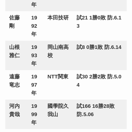
年
佐藤
19
本田技研
試21 1勝0敗 防.6.1
剛
92
3
年
山根
19
岡山南高
試8 0勝1敗 防.6.14
雅仁
93
校
年
遠藤
19
NTT関東
試30 2勝2敗 防.5.0
竜志
97
4
年
河内
19
國學院久
試166 16勝28敗
貴哉
99
我山
防.5.06
年