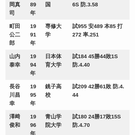
岡真
89
国
6S 防.3.58
司
年
町田
19
専修大
試955 安489 本85 打
公二
91
学
272 率.251
郎
年
山内
19
日本体
試184 45勝44敗1S
泰幸
94
育大学
防.4.40
年
長谷
19
銚子高
試209 42勝61敗 防.4.
川昌
95
校
44
幸
年
澤﨑
19
青山学
試180 24勝17敗15S
俊和
96
院大学
防.4.70
年