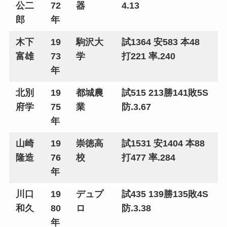
公二
72
器
4.13
郎
年
木下
19
駒沢大
試1364 安583 本48
富雄
73
学
打221 率.240
年
北別
19
都城農
試515 213勝141敗5S
府学
75
業
防.3.67
年
山崎
19
崇徳高
試1531 安1404 本88
隆造
76
校
打477 率.284
年
川口
19
デュプ
試435 139勝135敗4S
和久
80
ロ
防.3.38
年