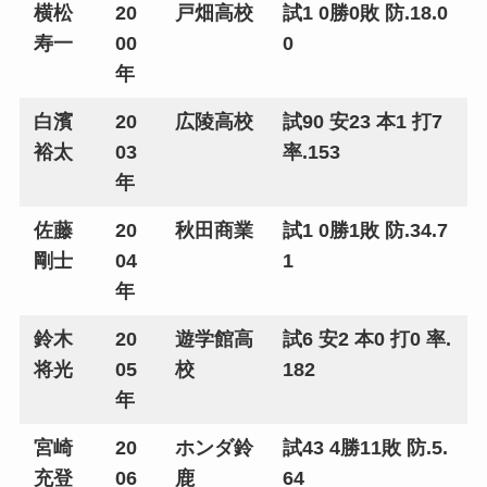
横松
20
戸畑高校
試1 0勝0敗 防.18.0
寿一
00
0
年
白濱
20
広陵高校
試90 安23 本1 打7
裕太
03
率.153
年
佐藤
20
秋田商業
試1 0勝1敗 防.34.7
剛士
04
1
年
鈴木
20
遊学館高
試6 安2 本0 打0 率.
将光
05
校
182
年
宮崎
20
ホンダ鈴
試43 4勝11敗 防.5.
充登
06
鹿
64