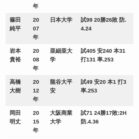
年
篠田
20
日本大学
試99 20勝26敗 防.
純平
07
4.24
年
岩本
20
亜細亜大
試405 安240 本31
貴裕
08
学
打131 率.253
年
高橋
20
龍谷大平
試49 安20 本1 打3
大樹
12
安
率.253
年
岡田
20
大阪商業
試71 24勝17敗:2H
明丈
15
大学
防.4.36
年