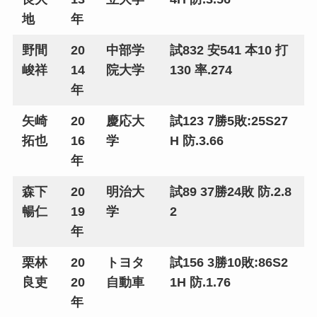
地
年
野間
20
中部学
試832 安541 本10 打
峻祥
14
院大学
130 率.274
年
矢崎
20
慶応大
試123 7勝5敗:25S27
拓也
16
学
H 防.3.66
年
森下
20
明治大
試89 37勝24敗 防.2.8
暢仁
19
学
2
年
栗林
20
トヨタ
試156 3勝10敗:86S2
良吏
20
自動車
1H 防.1.76
年