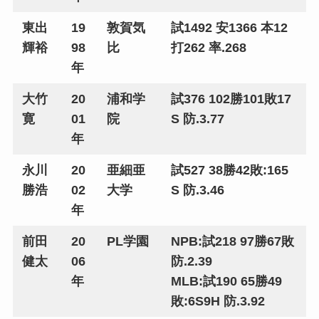
東出
19
敦賀気
試1492 安1366 本12
輝裕
98
比
打262 率.268
年
大竹
20
浦和学
試376 102勝101敗17
寛
01
院
S 防.3.77
年
永川
20
亜細亜
試527 38勝42敗:165
勝浩
02
大学
S 防.3.46
年
前田
20
PL学園
NPB:試218 97勝67敗
健太
06
防.2.39
年
MLB:試190 65勝49
敗:6S9H 防.3.92