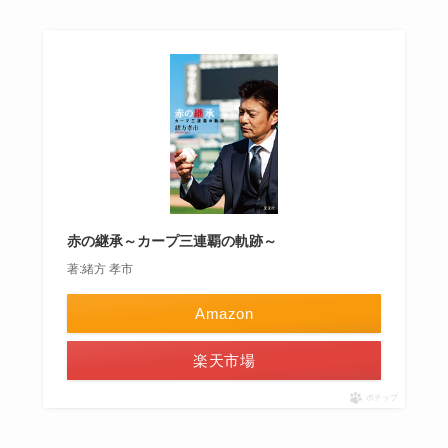
赤の継承～カープ三連覇の軌跡～
著:緒方 孝市
Amazon
楽天市場
ポチップ