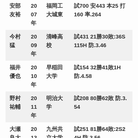
安部
20
福岡工
試700 安443 本25 打
友裕
07
大城東
160 率.264
年
今村
20
清峰高
試431 21勝30敗:36S
猛
09
校
115H 防.3.46
年
福井
20
早稲田
試154 32勝41敗1H
優也
10
大学
防.4.58
年
野村
20
明治大
試208 80勝62敗 防.3.
祐輔
11
学
54
年
大瀬
20
九州共
試251 81勝64敗:2S2
良大
13
立大学
4H 防.3.56