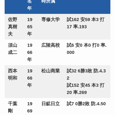
名
時所属
年
佐野
19
専修大学
試162 安59 本3 打
真樹
65
17 率.193
夫
年
須山
19
広陵高校
試6 安0 本0 打0 率.
成二
66
000
年
西本
19
松山商業
試32 6勝3敗 防.4.3
明和
66
2
年
試152 安45 本3 打
20 率.269
千葉
19
日鉱日立
試7 0勝2敗 防.4.50
剛
69