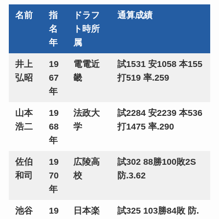
名前
指
ドラフ
通算成績
名
ト時所
年
属
井上
19
電電近
試1531 安1058 本155
弘昭
67
畿
打519 率.259
年
山本
19
法政大
試2284 安2239 本536
浩二
68
学
打1475 率.290
年
佐伯
19
広陵高
試302 88勝100敗2S
和司
70
校
防.3.62
年
池谷
19
日本楽
試325 103勝84敗 防.