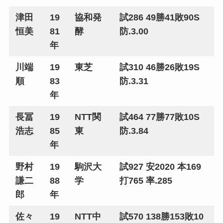
津田
19
協和発
試286 49勝41敗90S
恒美
81
酵
防.3.00
年
川端
19
東芝
試310 46勝26敗19S
順
83
防.3.31
年
長冨
19
NTT関
試464 77勝77敗10S
浩志
85
東
防.3.84
年
野村
19
駒沢大
試927 安2020 本169
謙二
88
学
打765 率.285
郎
年
佐々
19
NTT中
試570 138勝153敗10